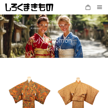
セパレート着物-Separate
Kimono
小紋-komon (silk)
小紋-komon
(silk)