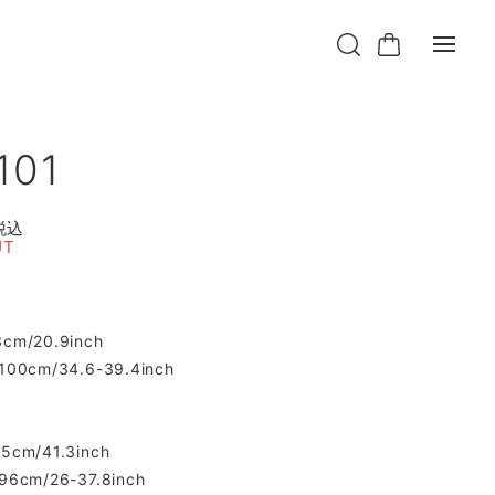
101
税込
UT
3cm/20.9inch
-100cm/34.6-39.4inch
05cm/41.3inch
-96cm/26-37.8inch