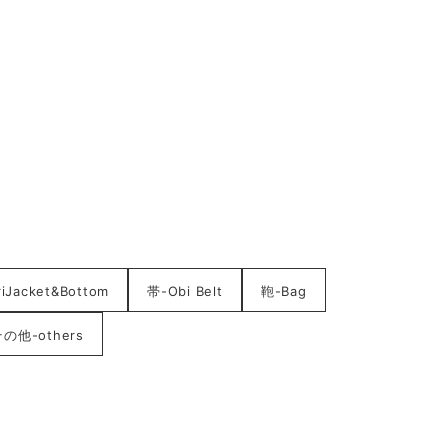
acket&Bottom
帯-Obi Belt
鞄-Bag
の他-others