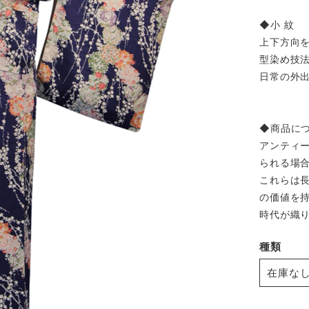
◆小 紋
上下方向
型染め技
日常の外
◆商品に
アンティ
られる場
これらは
の価値を
時代が織
種類