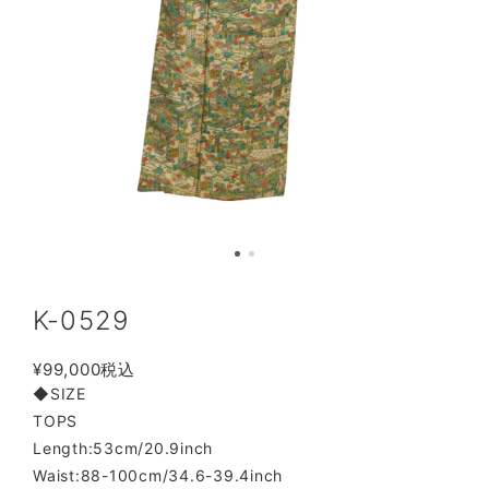
K-0529
¥99,000
税込
◆SIZE
TOPS
Length:53cm/20.9inch
Waist:88-100cm/34.6-39.4inch