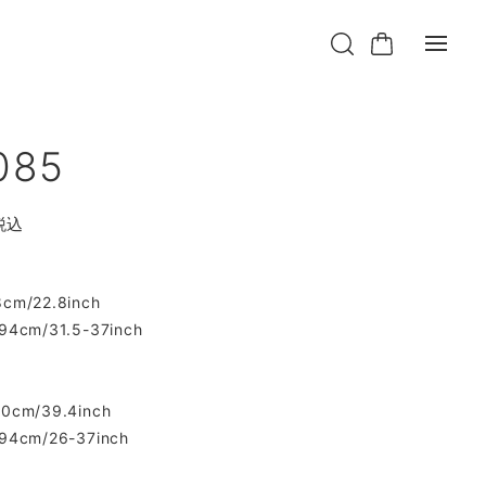
085
税込
8cm/22.8inch
-94cm/31.5-37inch
00cm/39.4inch
-94cm/26-37inch