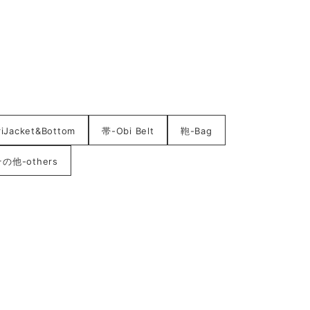
acket&Bottom
帯-Obi Belt
鞄-Bag
の他-others