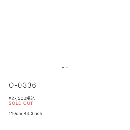
O-0336
¥27,500
税込
SOLD OUT
110cm 43.3inch