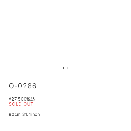
O-0286
¥27,500
税込
SOLD OUT
80cm 31.4inch