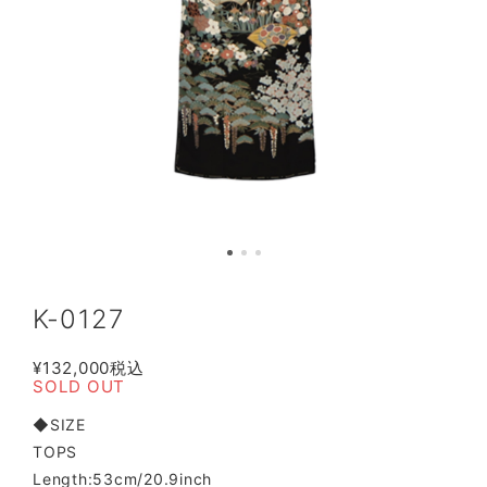
K-0127
¥132,000
税込
SOLD OUT
◆SIZE
TOPS
Length:53cm/20.9inch