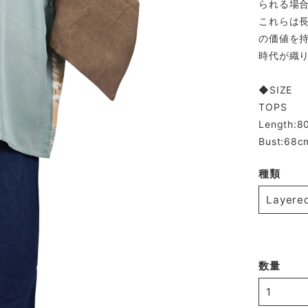
られる場
これらは
の価値を
時代が織
◆SIZE
TOPS
Length:8
Bust:68c
種類
数量