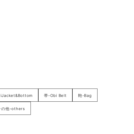
acket&Bottom
帯-Obi Belt
鞄-Bag
の他-others