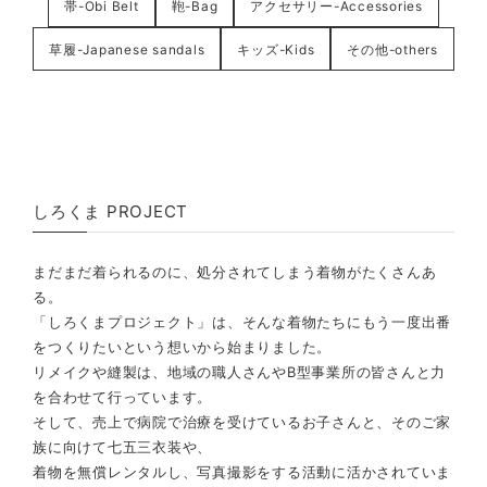
帯-Obi Belt
鞄-Bag
アクセサリー-Accessories
草履-Japanese sandals
キッズ-Kids
その他-others
しろくま PROJECT
まだまだ着られるのに、処分されてしまう着物がたくさんあ
る。
「しろくまプロジェクト」は、そんな着物たちにもう一度出番
をつくりたいという想いから始まりました。
リメイクや縫製は、地域の職人さんやB型事業所の皆さんと力
を合わせて行っています。
そして、売上で病院で治療を受けているお子さんと、そのご家
族に向けて七五三衣装や、
着物を無償レンタルし、写真撮影をする活動に活かされていま