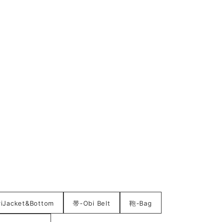
acket&Bottom
帯-Obi Belt
鞄-Bag