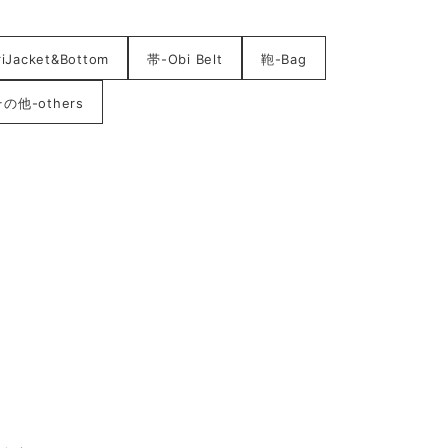
acket&Bottom
帯-Obi Belt
鞄-Bag
の他-others