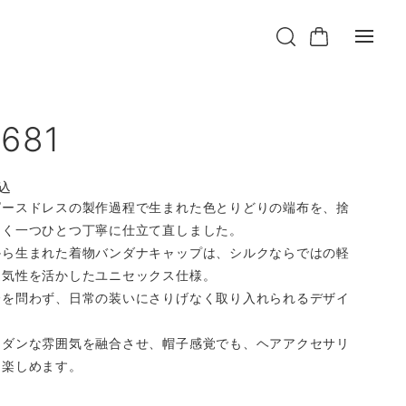
681
込
ピースドレスの製作過程で生まれた色とりどりの端布を、捨
なく一つひとつ丁寧に仕立て直しました。
から生まれた着物バンダナキャップは、シルクならではの軽
通気性を活かしたユニセックス仕様。
齢を問わず、日常の装いにさりげなく取り入れられるデザイ
モダンな雰囲気を融合させ、帽子感覚でも、ヘアアクセサリ
も楽しめます。