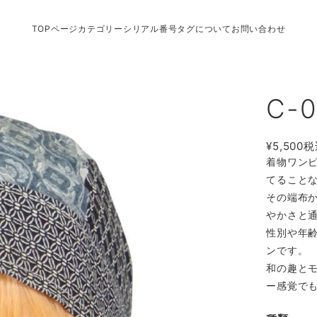
TOPページ
カテゴリー
シリアル番号タグについて
お問い合わせ
C-0
¥5,500
税
着物ワン
てること
その端布
やかさと
性別や年
ンです。
和の趣と
ー感覚で