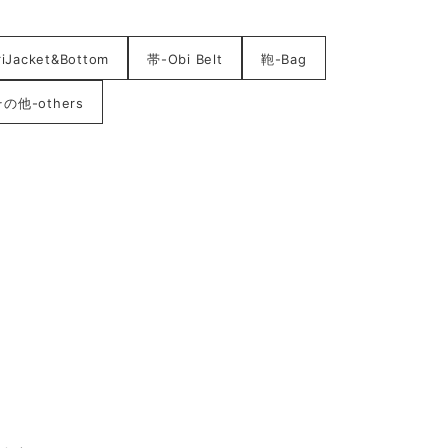
acket&Bottom
帯-Obi Belt
鞄-Bag
の他-others