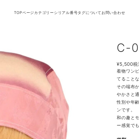
TOPページ
カテゴリー
シリアル番号タグについて
お問い合わせ
C-0
¥5,500
税
着物ワン
てること
その端布
やかさと
性別や年
ンです。
和の趣と
ー感覚で