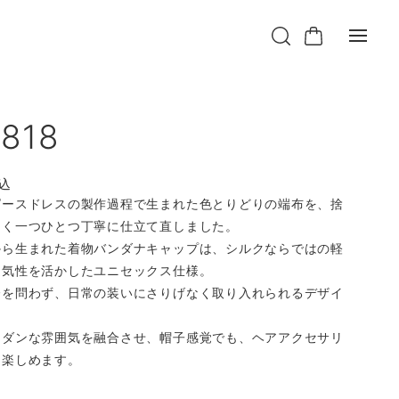
818
込
ピースドレスの製作過程で生まれた色とりどりの端布を、捨
なく一つひとつ丁寧に仕立て直しました。
から生まれた着物バンダナキャップは、シルクならではの軽
通気性を活かしたユニセックス仕様。
齢を問わず、日常の装いにさりげなく取り入れられるデザイ
モダンな雰囲気を融合させ、帽子感覚でも、ヘアアクセサリ
も楽しめます。