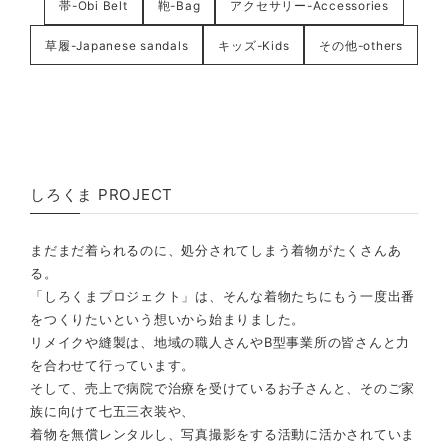
帯-Obi Belt
鞄-Bag
アクセサリー-Accessories
草履-Japanese sandals
キッズ-Kids
その他-others
しろくま PROJECT
まだまだ着られるのに、処分されてしまう着物がたくさんあ
る。
「しろくまプロジェクト」は、そんな着物たちにもう一度出番
をつくりたいという想いから始まりました。
リメイクや縫製は、地域の職人さんやB型事業所の皆さんと力
を合わせて行っています。
そして、売上で病院で治療を受けているお子さんと、そのご家
族に向けて七五三衣装や、
着物を無償レンタルし、写真撮影をする活動に活かされていま