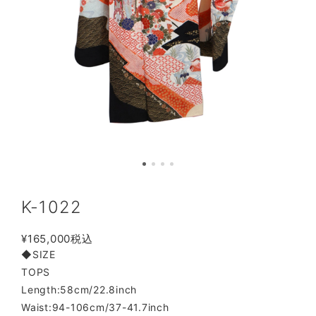
K-1022
¥165,000
税込
◆SIZE
TOPS
Length:58cm/22.8inch
Waist:94-106cm/37-41.7inch