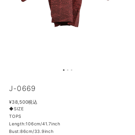
J-0669
¥38,500
税込
◆SIZE
TOPS
Length:106cm/41.7inch
Bust:86cm/33.9inch