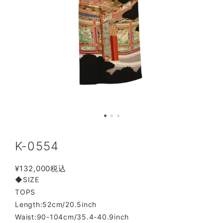
K-0554
¥132,000
税込
◆SIZE
TOPS
Length:52cm/20.5inch
Waist:90-104cm/35.4-40.9inch